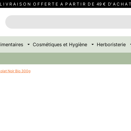
L I V R A I S O N O F F E R T E A P A R T I R D E 49 € D' A C H A 
imentaires
Cosmétiques et Hygiène
Herboristerie
colat Noir Bio 300g