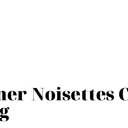
ner Noisettes 
0g