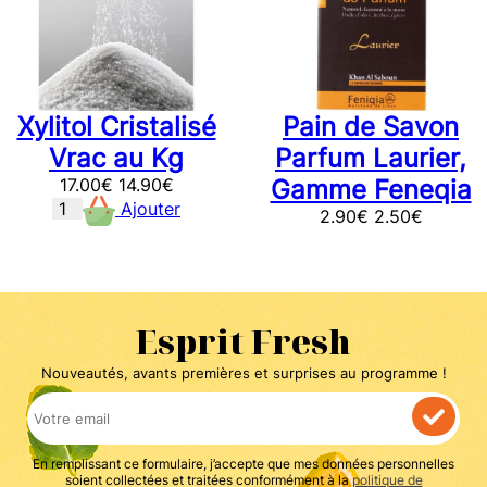
Xylitol Cristalisé
Pain de Savon
Vrac au Kg
Parfum Laurier,
17.00
€
14.90
€
Gamme Feneqia
Ajouter
2.90
€
2.50
€
Esprit Fresh
Nouveautés, avants premières et surprises au programme !
En remplissant ce formulaire, j’accepte que mes données personnelles
soient collectées et traitées conformément à la
politique de