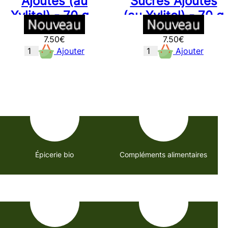
Ajoutés (au
Sucres Ajoutés
Xylitol) - 70 g -
(au Xylitol) - 70 g
Natur'Attitud
- Natur'Attitud
7.50
€
7.50
€
Ajouter
Ajouter
Épicerie bio
Compléments alimentaires