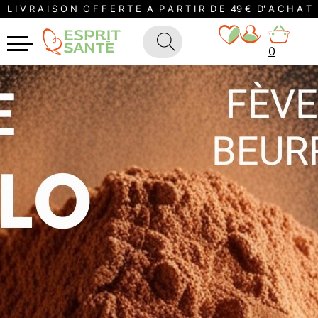
L I V R A I S O N O F F E R T E A P A R T I R D E 49 € D' A C H A T
0