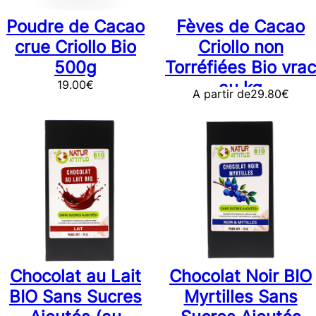
Poudre de Cacao
Fèves de Cacao
crue Criollo Bio
Criollo non
500g
Torréfiées Bio vrac
19.00
€
au kg
A partir de
29.80
€
Chocolat au Lait
Chocolat Noir BIO
BIO Sans Sucres
Myrtilles Sans