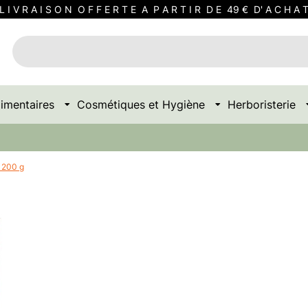
L I V R A I S O N O F F E R T E A P A R T I R D E 49 € D' A C H A 
imentaires
Cosmétiques et Hygiène
Herboristerie
 200 g