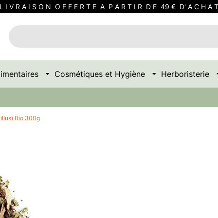
L I V R A I S O N O F F E R T E A P A R T I R D E 49 € D' A C H A 
imentaires
Cosmétiques et Hygiène
Herboristerie
illus) Bio 300g