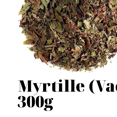
Myrtille (V
300g