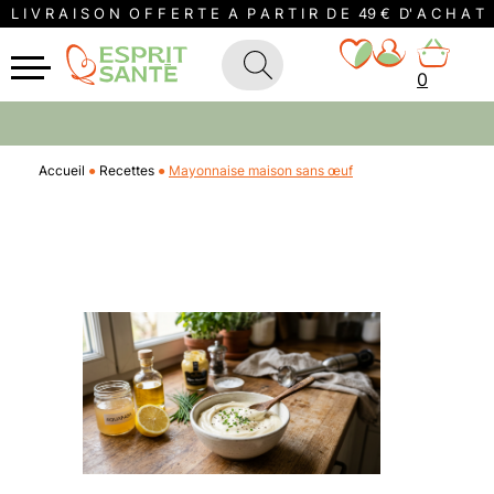
L I V R A I S O N O F F E R T E A P A R T I R D E 49 € D' A C H A T
0
Accueil
Recettes
Mayonnaise maison sans œuf