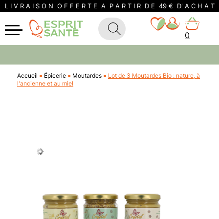
L I V R A I S O N O F F E R T E A P A R T I R D E 49 € D' A C H A T
0
Accueil
Épicerie
Moutardes
Lot de 3 Moutardes Bio : nature, à
l'ancienne et au miel