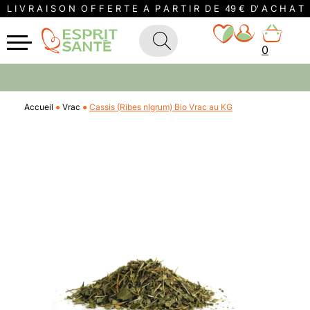
L I V R A I S O N O F F E R T E A P A R T I R D E 49 € D' A C H A T
0
Accueil
Vrac
Cassis (Ribes nIgrum) Bio Vrac au KG