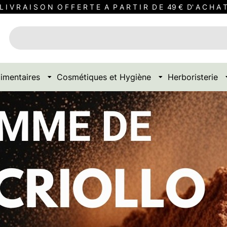
L I V R A I S O N O F F E R T E A P A R T I R D E 49 € D' A C H A 
imentaires
Cosmétiques et Hygiène
Herboristerie